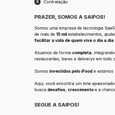
Contratação
8
Etapa 8: Contratação
PRAZER, SOMOS A SAIPOS!
Somos uma empresa de tecnologia Saa
de mais de
15 mil
estabelecimentos, ajuda
facilitar a vida de quem vive o dia a d
Atuamos de forma
completa
, integrand
restaurantes, bares e deliverys em todo o
Somos
investidos pelo iFood
e estamos 
Aqui, você encontra um time apaixonado 
busca
d
esafios
,
crescimento
e a chanc
SEGUE A SAIPOS!