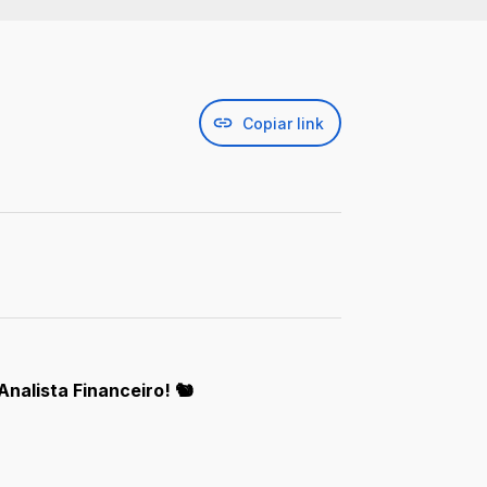
Copiar link
alista Financeiro! 🐿️