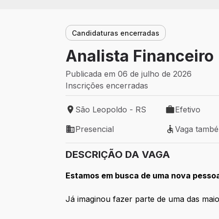
Candidaturas encerradas
Analista Financeiro
Publicada em 06 de julho de 2026
Inscrições encerradas
São Leopoldo - RS
Efetivo
Local de trabalho: São Leopoldo - RS
Tipo de vaga: 
Presencial
Vaga tamb
Modelo de trabalho: Presencial
Vaga também 
DESCRIÇÃO DA VAGA
Estamos em busca de uma nova pessoa 
Já imaginou fazer parte de uma das maio