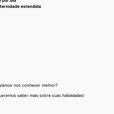
 por dia
ternidade estendida
] Vamos nos conhecer melhor?
cias] Vamos nos conhecer melhor?
ueremos saber mais sobre suas habilidades!
o] Queremos saber mais sobre suas habilidades!