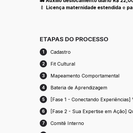
🚗
Auxílio deslocamento diário
R$ 22,00
🍼
Licença maternidade estendida
e
pa
ETAPAS DO PROCESSO
Cadastro
1
Etapa 1: Cadastro
Fit Cultural
2
Etapa 2: Fit Cultural
Mapeamento Comportamental
3
Etapa 3: Mapeamento Comportamental
Bateria de Aprendizagem
4
Etapa 4: Bateria de Aprendizagem
[Fase 1 - Conectando Experiências
5
Etapa 5: [Fase 1 - Conectando Experiên
[Fase 2 - Sua Expertise em Ação] Q
6
Etapa 6: [Fase 2 - Sua Expertise em Açã
Comitê Interno
7
Etapa 7: Comitê Interno