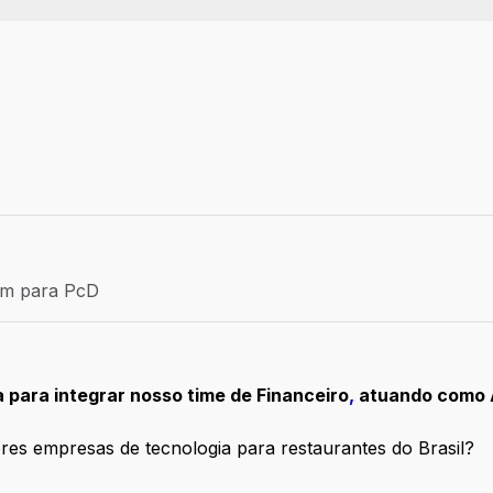
Efetivo
ém para PcD
para PcD
para integrar nosso time de Financeiro
,
atuando como An
res empresas de tecnologia para restaurantes do Brasil?