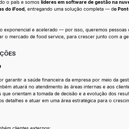
do o país e somos
líderes em software de gestão na nu
as do iFood
, entregando uma solução completa — d
o Pont
to exponencial e acelerado — por isso, queremos pessoas 
ar o mercado de food service, para crescer junto com a g
IÇÕES

por garantir a saúde financeira da empresa por meio da g
mbém atuará no atendimento às áreas internas e aos client
 que orientam a tomada de decisão e a evolução dos resu
os detalhes e atuar em uma área estratégica para o cresc
mbém clientes externos;